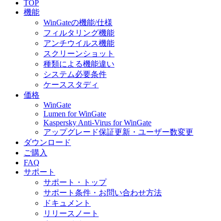
TOP
機能
WinGateの機能/仕様
フィルタリング機能
アンチウイルス機能
スクリーンショット
種類による機能違い
システム必要条件
ケーススタディ
価格
WinGate
Lumen for WinGate
Kaspersky Anti-Virus for WinGate
アップグレード保証更新・ユーザー数変更
ダウンロード
ご購入
FAQ
サポート
サポート・トップ
サポート条件・お問い合わせ方法
ドキュメント
リリースノート