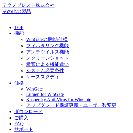
テクノブレスト株式会社
その他の製品
TOP
機能
WinGateの機能/仕様
フィルタリング機能
アンチウイルス機能
スクリーンショット
種類による機能違い
システム必要条件
ケーススタディ
価格
WinGate
Lumen for WinGate
Kaspersky Anti-Virus for WinGate
アップグレード保証更新・ユーザー数変更
ダウンロード
ご購入
FAQ
サポート