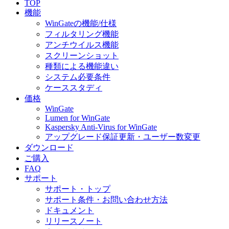
TOP
機能
WinGateの機能/仕様
フィルタリング機能
アンチウイルス機能
スクリーンショット
種類による機能違い
システム必要条件
ケーススタディ
価格
WinGate
Lumen for WinGate
Kaspersky Anti-Virus for WinGate
アップグレード保証更新・ユーザー数変更
ダウンロード
ご購入
FAQ
サポート
サポート・トップ
サポート条件・お問い合わせ方法
ドキュメント
リリースノート