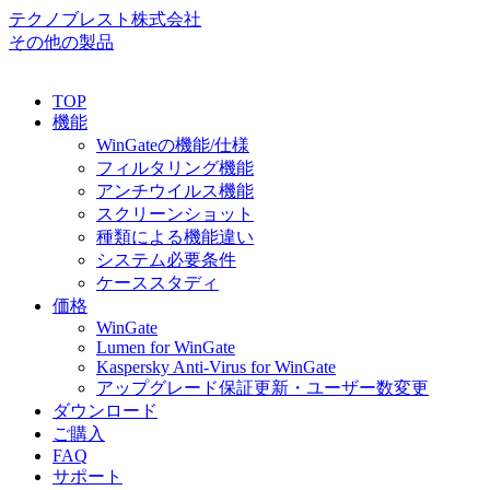
テクノブレスト株式会社
その他の製品
TOP
機能
WinGateの機能/仕様
フィルタリング機能
アンチウイルス機能
スクリーンショット
種類による機能違い
システム必要条件
ケーススタディ
価格
WinGate
Lumen for WinGate
Kaspersky Anti-Virus for WinGate
アップグレード保証更新・ユーザー数変更
ダウンロード
ご購入
FAQ
サポート