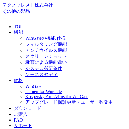
テクノブレスト株式会社
その他の製品
TOP
機能
WinGateの機能/仕様
フィルタリング機能
アンチウイルス機能
スクリーンショット
種類による機能違い
システム必要条件
ケーススタディ
価格
WinGate
Lumen for WinGate
Kaspersky Anti-Virus for WinGate
アップグレード保証更新・ユーザー数変更
ダウンロード
ご購入
FAQ
サポート