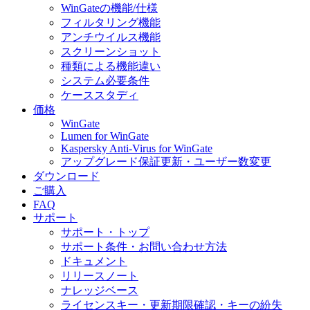
WinGateの機能/仕様
フィルタリング機能
アンチウイルス機能
スクリーンショット
種類による機能違い
システム必要条件
ケーススタディ
価格
WinGate
Lumen for WinGate
Kaspersky Anti-Virus for WinGate
アップグレード保証更新・ユーザー数変更
ダウンロード
ご購入
FAQ
サポート
サポート・トップ
サポート条件・お問い合わせ方法
ドキュメント
リリースノート
ナレッジベース
ライセンスキー・更新期限確認・キーの紛失