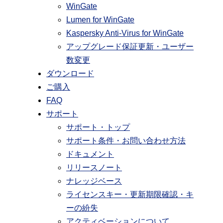
WinGate
Lumen for WinGate
Kaspersky Anti-Virus for WinGate
アップグレード保証更新・ユーザー
数変更
ダウンロード
ご購入
FAQ
サポート
サポート・トップ
サポート条件・お問い合わせ方法
ドキュメント
リリースノート
ナレッジベース
ライセンスキー・更新期限確認・キ
ーの紛失
アクティベーションについて