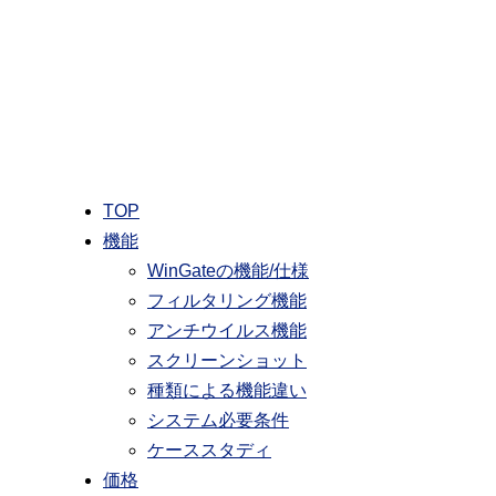
テクノブレスト株式会社
その他の製品
TOP
機能
WinGateの機能/仕様
フィルタリング機能
アンチウイルス機能
スクリーンショット
種類による機能違い
システム必要条件
ケーススタディ
価格