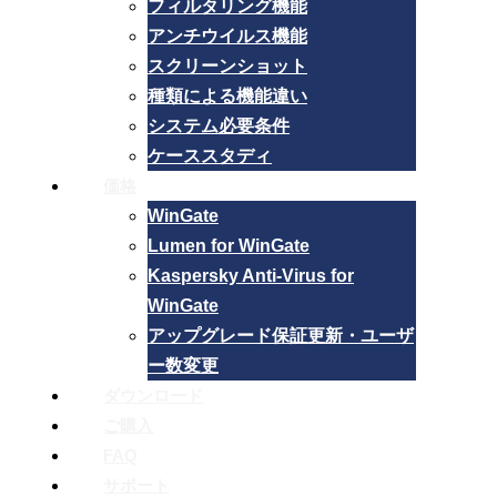
フィルタリング機能
アンチウイルス機能
スクリーンショット
種類による機能違い
システム必要条件
ケーススタディ
価格
WinGate
Lumen for WinGate
Kaspersky Anti-Virus for
WinGate
アップグレード保証更新・ユーザ
ー数変更
ダウンロード
ご購入
FAQ
サポート